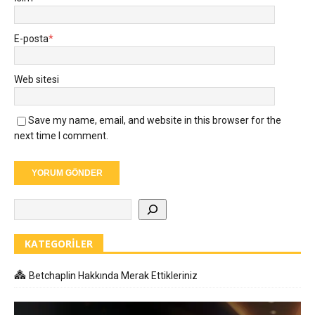
E-posta
*
Web sitesi
Save my name, email, and website in this browser for the
next time I comment.
KATEGORILER
Betchaplin Hakkında Merak Ettikleriniz